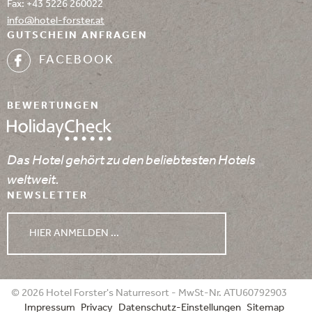
Fax: +43 5226 260022
info@
hotel-forster.
at
GUTSCHEIN ANFRAGEN
FACEBOOK
BEWERTUNGEN
Das Hotel gehört zu den beliebtesten Hotels
weltweit.
NEWSLETTER
HIER ANMELDEN ...
WETTER
© 2026 Hotel Forster's Naturresort - MwSt-Nr. ATU60792903
Impressum
Privacy
Datenschutz-Einstellungen
Sitemap