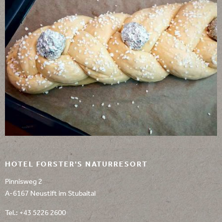
HOTEL FORSTER'S NATURRESORT
Pinnisweg 2
A-6167 Neustift im Stubaital
Tel.:
+43 5226 2600