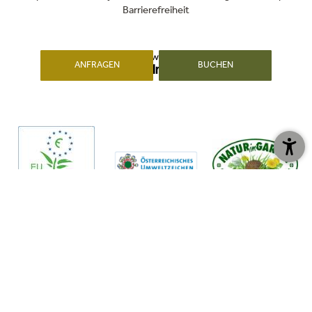
08.08.2026
09.08.2026
10.08.2026
Barrierefreiheit
ANFRAGEN
BUCHEN
min. 16°
min. 13°
min. 14°
max. 28°
max. 30°
max. 26°