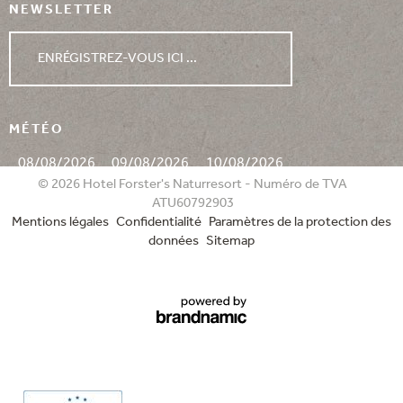
NEWSLETTER
ENRÉGISTREZ-VOUS ICI ...
MÉTÉO
08/08/2026
09/08/2026
10/08/2026
© 2026 Hotel Forster's Naturresort - Numéro de TVA
ATU60792903
Mentions légales
Confidentialité
Paramètres de la protection des
données
Sitemap
min. 16°
min. 13°
min. 14°
max. 28°
max. 30°
max. 26°