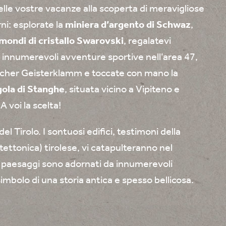
elle vostre vacanze alla scoperta di meravigliose
ni: esplorate la
miniera d’argento di Schwaz
,
mondi di cristallo Swarovski
, regalatevi
e innumerevoli avventure sportive nell’area 47,
scher Geisterklamm e toccate con mano la
gola di Stanghe
, situata vicino a Vipiteno e
 voi la scelta!
l Tirolo. I sontuosi edifici, testimoni della
itettonica) tirolese, vi catapulteranno nel
i paesaggi sono adornati da innumerevoli
 simbolo di una storia antica e spesso bellicosa.