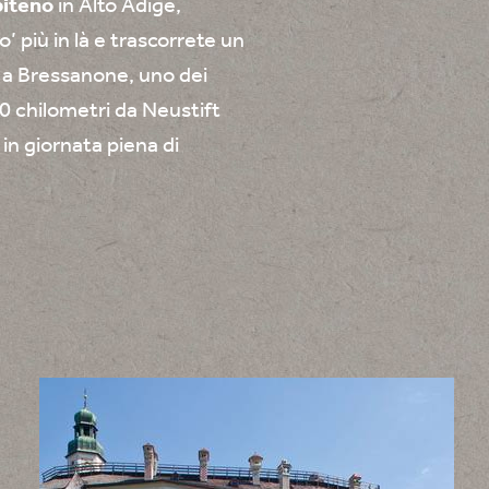
piteno
in Alto Adige,
o’ più in là e trascorrete un
 a Bressanone, uno dei
50 chilometri da Neustift
n giornata piena di