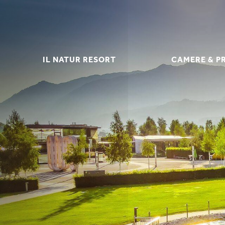
IL NATUR RESORT
CAMERE & P
IL NATUR RESORT
CAMERE & P
KRÄUTERHOF – MASO DELLE
SERVIZI INC
ERBE
SCONTI E CANCE
VACANZE IN FAMIGLIA NELLA
INFORMAZI
VALLE DELLO STUBAI
OFFERT
FOTO & VIDEO
LAST MIN
DOWNLOADS
RICHIEST
POSIZIONE & ARRIVO
PRENOTAZI
GIFT VOUC