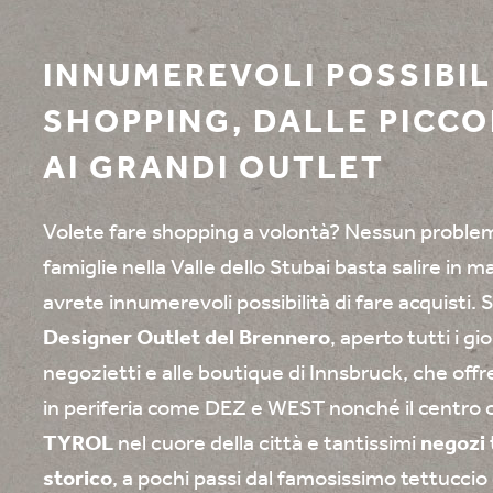
INNUMEREVOLI POSSIBIL
SHOPPING, DALLE PICC
AI GRANDI OUTLET
Volete fare shopping a volontà? Nessun problem
famiglie nella Valle dello Stubai basta salire in 
avrete innumerevoli possibilità di fare acquisti. S
Designer Outlet del Brennero
, aperto tutti i gi
negozietti e alle boutique di Innsbruck, che offr
in periferia come DEZ e WEST nonché il centro
TYROL
nel cuore della città e tantissimi
negozi 
storico
, a pochi passi dal famosissimo tettucci