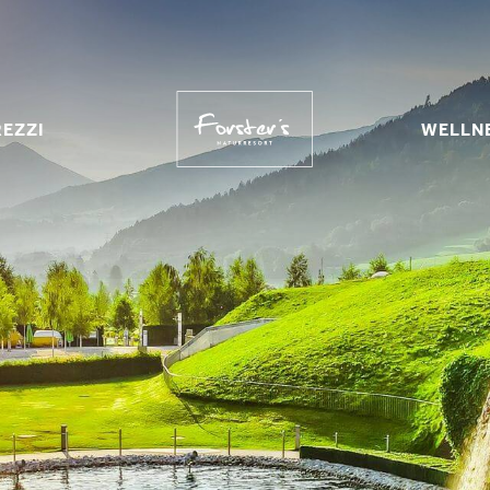
REZZI
WELLN
REZZI
LUSI
SPA PANO
LLAZIONI
SAUNADÖR
ONI
ARE
E
TRATTAM
UTE
A
ONE
HERS