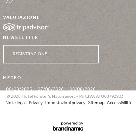
VALUTAZIONE
NEWSLETTER
REGISTRAZIONE ...
METEO
06/08/2026
07/08/2026
08/08/2026
© 2026 Hotel Forster's Naturresort - Part.IVA ATU60792903
Note legali
Privacy
Impostazioni privacy
Sitemap
Accessibilità
min. 14°
min. 15°
min. 17°
max. 26°
max. 24°
max. 26°