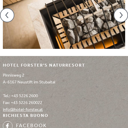
HOTEL FORSTER'S NATURRESORT
Pinnisweg 2
A-6167 Neustift im Stubaital
Tel.:
+43 5226 2600
Fax: +43 5226 260022
info@
hotel-forster.
at
RICHIESTA BUONO
FACEBOOK