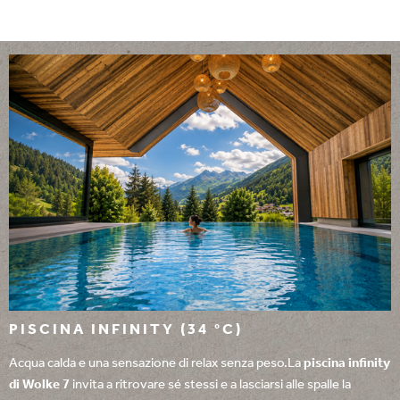
PISCINA INFINITY (34 °C)
Acqua calda e una sensazione di relax senza peso.La
piscina infinity
di Wolke 7
invita a ritrovare sé stessi e a lasciarsi alle spalle la