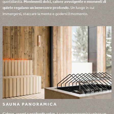
quotidianità.
Movimenti dolci, calore avvolgente e momenti di
quiete regalano un benessere profondo
. Un luogo in cui
immergersi, staccare la mente e godersi il momento.
SAUNA PANORAMICA