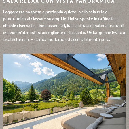
SALA RELAX CON VISTA PANORAMICA
Leggerezza sospesa e profonda quiete
. Nella
sala relax
panoramica
vi rilassate
su ampi lettini sospesi e in raffinate
nicchie riservate
. Linee essenziali, luce soffusa e materiali naturali
creano un’atmosfera accogliente e rilassante. Un luogo che invita a
lasciarsi andare – calmo, moderno ed essenzialmente puro.