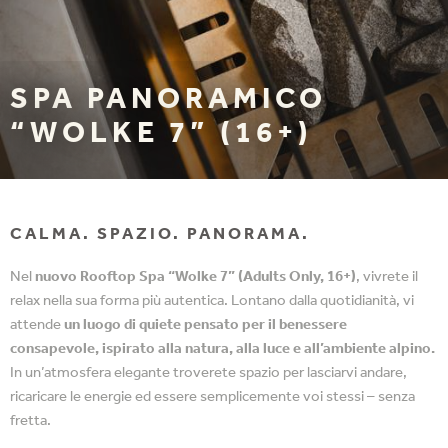
SPA PANORAMICO
“WOLKE 7” (16+)
CALMA. SPAZIO. PANORAMA.
Nel
nuovo Rooftop Spa “Wolke 7” (Adults Only, 16+)
, vivrete il
relax nella sua forma più autentica. Lontano dalla quotidianità, vi
attende
un luogo di quiete pensato per il benessere
consapevole, ispirato alla natura, alla luce e all’ambiente alpino.
In un’atmosfera elegante troverete spazio per lasciarvi andare,
ricaricare le energie ed essere semplicemente voi stessi – senza
fretta.