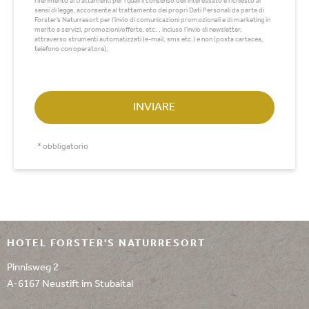
riferimento ai trattamenti per i quali il consenso dell’interessato è richiesto ai
sensi di legge, acconsente al trattamento dei propri Dati Personali da parte di
Forster’s Naturresort per l'invio di comunicazioni promozionali e di marketing in
merito a servizi, promozioni/offerte, etc. , incluso l’invio di newsletter,
attraverso strumenti automatizzati (e-mail, sms etc.) e non (posta cartacea,
telefono con operatore).
INVIARE
* obbligatorio
HOTEL FORSTER'S NATURRESORT
Pinnisweg 2
A-6167 Neustift im Stubaital