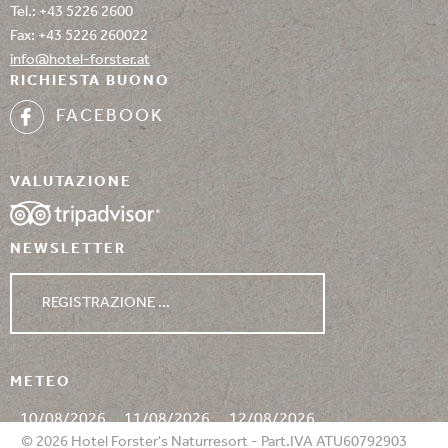
Tel.:
+43 5226 2600
Fax: +43 5226 260022
info@
hotel-forster.
at
RICHIESTA BUONO
FACEBOOK
VALUTAZIONE
NEWSLETTER
REGISTRAZIONE ...
METEO
10/08/2026
11/08/2026
12/08/2026
© 2026 Hotel Forster's Naturresort - Part.IVA ATU60792903