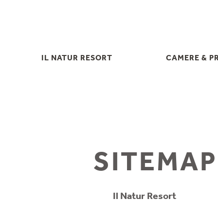
IL NATUR RESORT
CAMERE & P
IL NATUR RESORT
CAMERE & P
KRÄUTERHOF – MASO DELLE
SERVIZI INC
ERBE
SCONTI E CANCE
VACANZE IN FAMIGLIA NELLA
INFORMAZI
VALLE DELLO STUBAI
OFFERT
FOTO & VIDEO
SITEMAP
LAST MIN
DOWNLOADS
RICHIEST
POSIZIONE & ARRIVO
PRENOTAZI
Il Natur Resort
GIFT VOUC