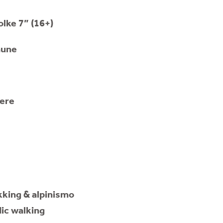
lke 7” (16+)
aune
ere
kking & alpinismo
ic walking