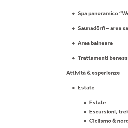
Spa panoramico “Wo
Saunadörfl – area s
Area balneare
Trattamenti beness
Attività & esperienze
Estate
Estate
Escursioni, tre
Ciclismo & nord