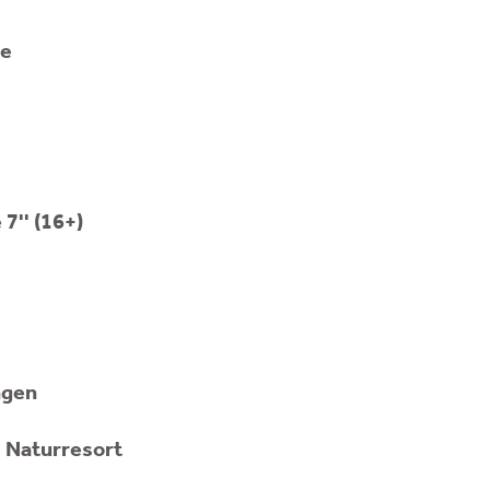
ne
7'' (16+)
ngen
s Naturresort