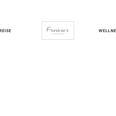
REISE
WELLNE
REISE
K
TUNGEN
ROOFTOP SP
 STORNO
S
RTES
BADE
TE
WELLNES
UTE
DAY SP
NA
E
N
CHEINE