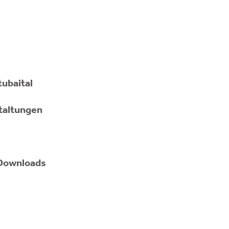
tubaital
taltungen
Downloads