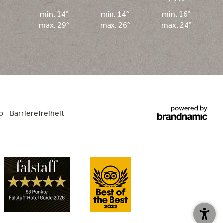
min. 14°
min. 14°
min. 16°
max. 29°
max. 26°
max. 24°
p
Barrierefreiheit