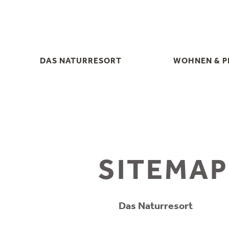
DAS NATURRESORT
WOHNEN & P
DAS NATURRESORT
WOHNEN & P
IHRE GASTGEBER
INKLUSIVLEIS
KRÄUTERHOF
ERMÄSSIGUNGEN &
FAMILIENURLAUB IM STUBAITAL
WISSENSWE
HIGHLIGHTS &
ANGEBO
VERANSTALTUNGEN
SITEMAP
LAST MIN
BILDER & VIDEOS
ANFRAG
AUSZEICHNUNGEN &
BUCHE
DOWNLOADS
Das Naturresort
GESCHENKGUTS
NACHHALTIGKEIT