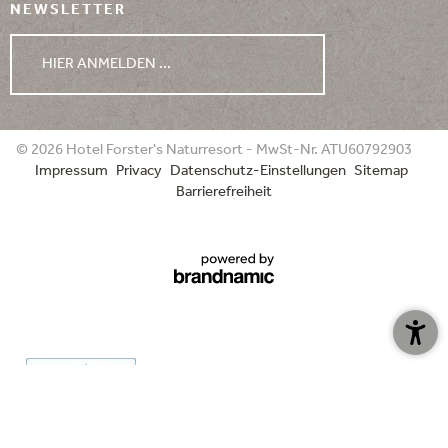
NEWSLETTER
HIER ANMELDEN ...
WETTER
© 2026 Hotel Forster's Naturresort - MwSt-Nr. ATU60792903
Impressum
Privacy
Datenschutz-Einstellungen
Sitemap
06.08.2026
07.08.2026
08.08.2026
Barrierefreiheit
min. 14°
min. 15°
min. 17°
max. 26°
max. 24°
max. 26°