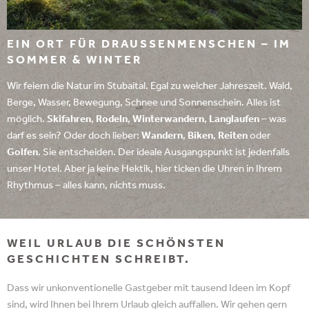
EIN ORT FÜR DRAUSSENMENSCHEN – IM S
OMMER & WINTER
Wir feiern die Natur im Stubaital. Egal zu welcher Jahreszeit. Wald,
Berge, Wasser, Bewegung, Schnee und Sonnenschein. Alles ist
möglich.
Skifahren
,
Rodeln
,
Winterwandern
,
Langlaufen
– was
darf es sein? Oder doch lieber:
Wandern
,
Biken
,
Reiten
oder
Golfen
. Sie entscheiden. Der ideale Ausgangspunkt ist jedenfalls
unser Hotel. Aber ja keine Hektik, hier ticken die Uhren in Ihrem
Rhythmus – alles kann, nichts muss.
WEIL URLAUB DIE SCHÖNSTEN
GESCHICHTEN SCHREIBT.
Dass wir unkonventionelle Gastgeber mit tausend Ideen im Kopf
sind, wird Ihnen bei Ihrem Urlaub gleich auffallen. Wir gehen gern