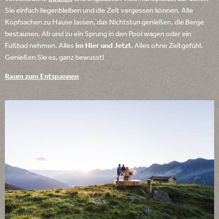
Sie einfach liegenbleiben und die Zeit vergessen können. Alle
Kopfsachen zu Hause lassen, das Nichtstun genießen, die Berge
bestaunen. Ab und zu ein Sprung in den Pool wagen oder ein
Fußbad nehmen. Alles
im Hier und Jetzt
. Alles ohne Zeitgefühl.
Genießen Sie es, ganz bewusst!
Raum zum Entspannen