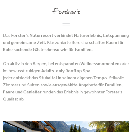
VON DER NATUR INSPIRIERT – FÜR
GENIESSER GEMACHT
Das
Forster’s Naturresort verbindet Naturerlebnis, Entspannung
und gemeinsame Zeit
. Klar zonierte Bereiche schaffen
Raum für
Ruhe suchende Gäste ebenso wie für Familien.
Ob
aktiv
in den Bergen, bei
entspannten Wellnessmomenten
oder
im bewusst
ruhigen Adults-only Rooftop Spa
–
jeder
entdeckt
das
Stubaital in seinem eigenen Tempo
. Stilvolle
Zimmer und Suiten sowie
ausgewählte Angebote für Familien,
Paare und Genießer
runden das Erlebnis in gewohnter Forster’s
Qualität ab.