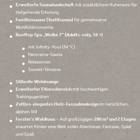
Erweiterte Saunalandschaft
mit zusätzlichem Ruheraum für
tiefgehende Erholung
Familiensauna (Textilsauna)
für gemeinsame
Wohlfühlmomente
Rooftop Spa „Wolke 7“ (Adults-only, 16 +)
mit Infinity-Pool (34 °C)
Panorama-Sauna
Relaxzonen
Sunset-Terrasse
Stilvolle Weinlounge
Erweiterter Fitnessbereich
mit hochwertigen
Trainingsgeräten
Zeitlos-elegantes Holz-Fassadendesign
im natürlichen,
alpinen Stil
Forster’s Waldhaus –
Auf großzügigen
280 m² und 2 Etagen
erwartet Kinder eine Welt voller Abenteuer, Fantasie, Spiel
und Spaß