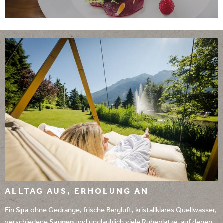
ALLTAG AUS, ERHOLUNG AN
Ein
Spa
ohne Gedränge, frische Bergluft, kristallklares Quellwasser,
verschiedene
Saunen
und unglaublich viele Ruheplätze, auf denen