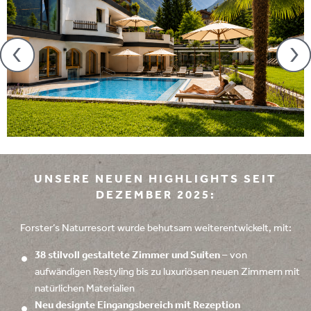
UNSERE NEUEN HIGHLIGHTS SEIT
DEZEMBER 2025:
Forster’s Naturresort wurde behutsam weiterentwickelt, mit:
38 stilvoll gestaltete Zimmer und Suiten
– von
aufwändigen Restyling bis zu luxuriösen neuen Zimmern mit
natürlichen Materialien
Neu designte Eingangsbereich mit Rezeption