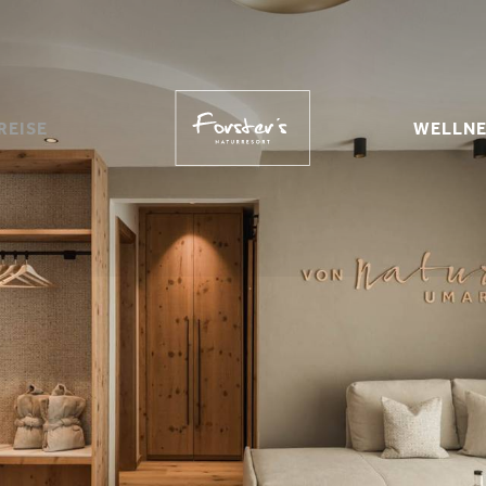
REISE
WELLNE
REISE
K
TUNGEN
ROOFTOP SP
 STORNO
S
RTES
BADE
TE
WELLNES
UTE
DAY SP
NA
E
N
CHEINE