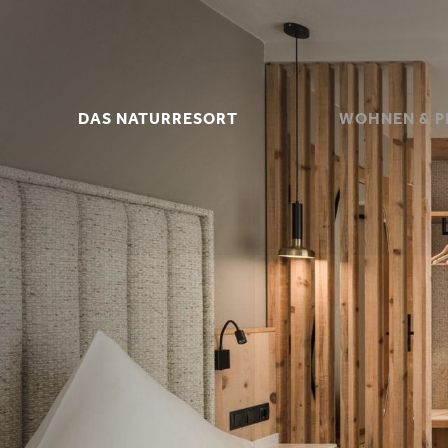
DAS NATURRESORT
WOHNEN & P
DAS NATURRESORT
WOHNEN & P
IHRE GASTGEBER
INKLUSIVLEIS
KRÄUTERHOF
ERMÄSSIGUNGEN &
FAMILIENURLAUB IM STUBAITAL
WISSENSWE
HIGHLIGHTS &
ANGEBO
VERANSTALTUNGEN
LAST MIN
BILDER & VIDEOS
ANFRAG
AUSZEICHNUNGEN &
BUCHE
DOWNLOADS
GESCHENKGUTS
NACHHALTIGKEIT