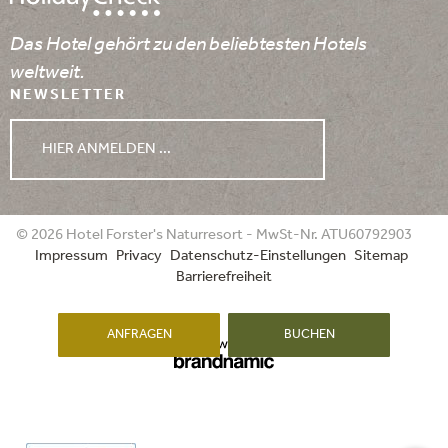
Das Hotel gehört zu den beliebtesten Hotels
weltweit.
NEWSLETTER
HIER ANMELDEN ...
WETTER
© 2026 Hotel Forster's Naturresort - MwSt-Nr. ATU60792903
Impressum
Privacy
Datenschutz-Einstellungen
Sitemap
09.08.2026
10.08.2026
11.08.2026
Barrierefreiheit
ANFRAGEN
BUCHEN
min. 15°
min. 16°
min. 13°
max. 27°
max. 28°
max. 30°