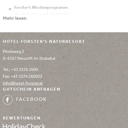
Forster's Wochenprogramm
Veranstaltungen & Highlights
Mehr lesen
Alle Programmpunkte sind kostenlos!
Programmänderungen
vorbehalten! Hier finden Sie alle
Veranstaltungen im Stubaital
HOTEL FORSTER'S NATURRESORT
zusammengefasst. Wenn Sie selbst etwas planen möchten, teilen
Pinnisweg 2
Sie es uns einfach mit. Wir sind Ihnen jederzeit gerne behilflich!
A-6167 Neustift im Stubaital
Tel.:
+43 5226 2600
Fax: +43 5226 260022
info@
hotel-forster.
at
GUTSCHEIN ANFRAGEN
FACEBOOK
BEWERTUNGEN