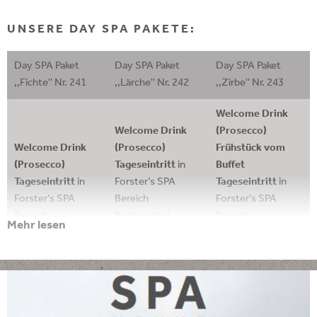
UNSERE DAY SPA PAKETE:
Day SPA Paket
Day SPA Paket
Day SPA Paket
,,Fichte'' Nr. 241
,,Lärche'' Nr. 242
,,Zirbe'' Nr. 243
Welcome Drink
Welcome Drink
(Prosecco)
Welcome Drink
(Prosecco)
Frühstück vom
(Prosecco)
Tageseintritt
in
Buffet
Tageseintritt
in
Forster’s SPA
Tageseintritt
in
Forster’s SPA
Bereich
Forster’s SPA
Bereich
Bademantel,
Bereich
Mehr lesen
Bademantel,
Badeslipper und 2
Bademantel,
Badeslipper und 2
Wellnesstücher
Badeslipper und 2
Wellnesstücher
Kleines Spa Buffet
Wellnesstücher
Kleines Spa Buffet
Im Sommer -
Kleines Spa Buffet
Im Sommer -
Nutzung unserer
Im Sommer -