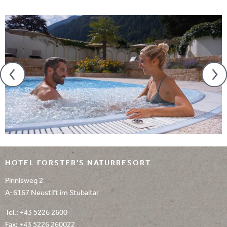
HOTEL FORSTER'S NATURRESORT
Pinnisweg 2
A-6167 Neustift im Stubaital
Tel.:
+43 5226 2600
Fax: +43 5226 260022