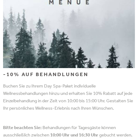
Nutzung unserer
idyllischen
Nutzung unserer
idyllischen
Gartenanlage
idyllischen
Gartenanlage
Nachmittagsjause
Gartenanlage
vom Buffet
Nachmittagsjause
vom Buffet
64,00€
75,00€
104,00€
buchbar von 10 -
buchbar von 10 -
buchbar von 10 -
17:00 Uhr
17:00 Uhr
17:00 Uhr
-10% AUF BEHANDLUNGEN
Buchen Sie zu Ihrem Day Spa-Paket individuelle
Wellnessbehandlungen hinzu und erhalten Sie 10% Rabatt auf jede
Einzelbehandlung in der Zeit von 10:00 bis 15:00 Uhr. Gestalten Sie
Ihr persönliches Wellness-Erlebnis nach Ihren Wünschen.
Bitte beachten Sie:
Behandlungen für Tagesgäste können
ausschließlich zwischen
10:00 Uhr und 16:30 Uhr
gebucht werden.