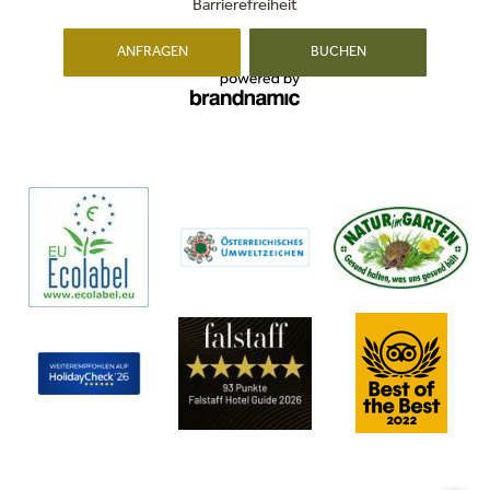
Barrierefreiheit
ANFRAGEN
BUCHEN
min. 15°
min. 16°
min. 13°
max. 27°
max. 28°
max. 30°