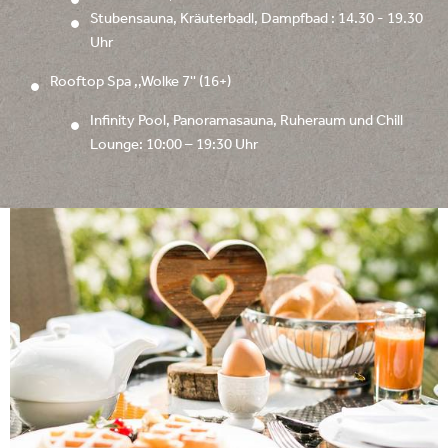
Stubensauna, Kräuterbadl, Dampfbad : 14.30 - 19.30
Uhr
Rooftop Spa ,,Wolke 7'' (16+)
Infinity Pool, Panoramasauna, Ruheraum und Chill
Lounge: 10:00 – 19:30 Uhr