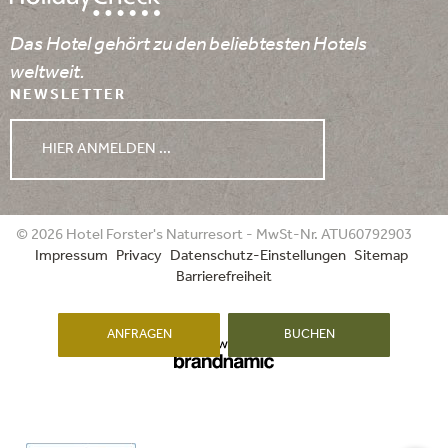
Das Hotel gehört zu den beliebtesten Hotels
weltweit.
NEWSLETTER
HIER ANMELDEN ...
WETTER
© 2026 Hotel Forster's Naturresort - MwSt-Nr. ATU60792903
Impressum
Privacy
Datenschutz-Einstellungen
Sitemap
10.08.2026
11.08.2026
12.08.2026
Barrierefreiheit
ANFRAGEN
BUCHEN
min. 14°
min. 16°
min. 16°
max. 27°
max. 27°
max. 30°