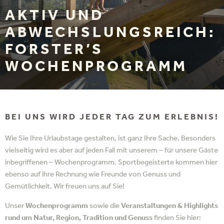
AKTIV UND
ABWECHSLUNGSREICH:
FORSTER’S
WOCHENPROGRAMM
BEI UNS WIRD JEDER TAG ZUM ERLEBNIS!
Wie Sie Ihre Urlaubstage gestalten, ist ganz Ihre Sache. Besonders
vielseitig wird es aber auf jeden Fall mit unserem – für unsere Gäste
inbegriffenen – Wochenprogramm. Sportbegeisterte kommen hier
ebenso auf ihre Rechnung wie Freunde von Genuss und
Gemütlichkeit. Wir freuen uns auf Sie!
Unser
Wochenprogramm
sowie die
Veranstaltungen & Highlights
rund um Natur, Region, Tradition und Genuss
finden Sie hier: