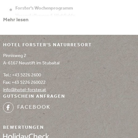
Forster's Wochenprogramm
Veranstaltungen & Highlights
Mehr lesen
Alle Programmpunkte sind kostenlos!
Programmänderungen
vorbehalten! Hier finden Sie alle
Veranstaltungen im Stubaital
HOTEL FORSTER'S NATURRESORT
zusammengefasst. Wenn Sie selbst etwas planen wollen, teilen Sie
Pinnisweg 2
es uns einfach mit. Wir sind Ihnen gerne jederzeit behilflich!
A-6167 Neustift im Stubaital
Tel.:
+43 5226 2600
Fax: +43 5226 260022
info@
hotel-forster.
at
GUTSCHEIN ANFRAGEN
FACEBOOK
BEWERTUNGEN