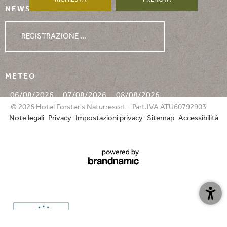
NEWSLETTER
REGISTRAZIONE ...
METEO
06/08/2026
07/08/2026
08/08/2026
© 2026 Hotel Forster's Naturresort - Part.IVA ATU60792903
Note legali
Privacy
Impostazioni privacy
Sitemap
Accessibilità
min. 14°
min. 15°
min. 17°
max. 26°
max. 24°
max. 26°