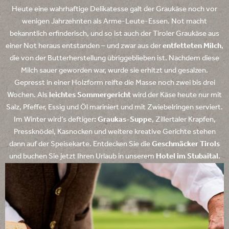
Heute eine wahrhaftige Delikatesse galt der Graukäse noch vor
wenigen Jahrzehnten als Arme-Leute-Essen. Not macht
bekanntlich erfinderisch, und so ist auch der Tiroler Graukäse aus
einer Not heraus entstanden – und zwar aus der
entfetteten Milch
,
die von der Butterherstellung übriggeblieben ist. Nachdem diese
Milch sauer geworden war, wurde sie erhitzt und gesalzen.
Gepresst in einer Holzform reifte die Masse noch zwei bis drei
Wochen. Als
leichtes Sommergericht
wird der Käse heute nur mit
Salz, Pfeffer, Essig und Öl mariniert und mit Zwiebelringen serviert.
Im Winter wird’s deftiger
: Graukas-Suppe
, Zillertaler Krapfen,
Pressknödel, Kasnocken und weitere kreative Gerichte stehen
dann auf der Speisekarte. Entdecken Sie die
Geschmäcker Tirols
und buchen Sie jetzt Ihren Urlaub in unserem
Hotel im Stubaital
.