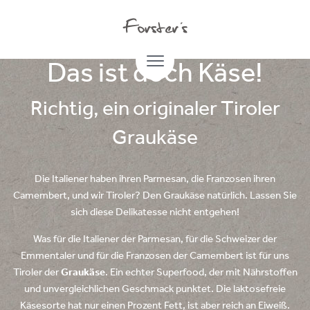
25.11.2020
Das ist doch Käse!
Richtig, ein originaler Tiroler
Graukäse
Die Italiener haben ihren Parmesan, die Franzosen ihren
Camembert, und wir Tiroler? Den Graukäse natürlich. Lassen Sie
sich diese Delikatesse nicht entgehen!
Was für die Italiener der Parmesan, für die Schweizer der
Emmentaler und für die Franzosen der Camembert ist für uns
Tiroler der
Graukäse
. Ein echter Superfood, der mit Nährstoffen
und unvergleichlichen Geschmack punktet. Die laktosefreie
Käsesorte hat nur einen Prozent Fett, ist aber reich an Eiweiß.