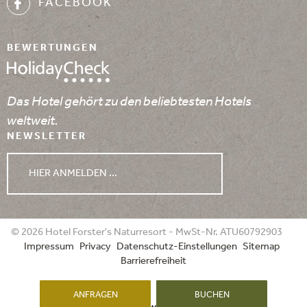
FACEBOOK
BEWERTUNGEN
Das Hotel gehört zu den beliebtesten Hotels
weltweit.
NEWSLETTER
HIER ANMELDEN ...
WETTER
© 2026 Hotel Forster's Naturresort - MwSt-Nr. ATU60792903
Impressum
Privacy
Datenschutz-Einstellungen
Sitemap
06.08.2026
07.08.2026
08.08.2026
Barrierefreiheit
ANFRAGEN
BUCHEN