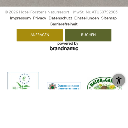
WETTER
© 2026 Hotel Forster's Naturresort - MwSt-Nr. ATU60792903
Impressum
Privacy
Datenschutz-Einstellungen
Sitemap
06.08.2026
07.08.2026
08.08.2026
Barrierefreiheit
ANFRAGEN
BUCHEN
min. 14°
min. 14°
min. 16°
max. 29°
max. 26°
max. 24°