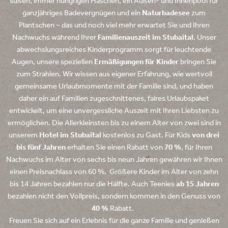
süßen, immer hungrigen Häschen, ein Außen- und Innenpool für
ganzjähriges Badevergnügen und ein
Naturbadesee
zum
Plantschen – das und noch viel mehr erwartet Sie und Ihren
Nachwuchs während Ihrer
Familienauszeit im Stubaital
. Unser
abwechslungsreiches Kinderprogramm sorgt für leuchtende
Augen, unsere speziellen
Ermäßigungen für Kinder
bringen Sie
zum Strahlen. Wir wissen aus eigener Erfahrung, wie wertvoll
gemeinsame Urlaubmomente mit der Familie sind, und haben
daher ein auf Familien zugeschnittenes, faires Urlaubspaket
entwickelt, um eine unvergessliche Auszeit mit Ihren Liebsten zu
ermöglichen. Die Allerkleinsten bis zu einem Alter von zwei sind in
unserem
Hotel im Stubaital
kostenlos zu Gast. Für Kids
von drei
bis fünf Jahren
erhalten Sie einen Rabatt von
70 %
, für Ihren
Nachwuchs im Alter von sechs bis neun Jahren gewähren wir Ihnen
einen Preisnachlass von 60 %. Größere Kinder im Alter von zehn
bis 14 Jahren bezahlen nur die Hälfte. Auch Teenies
ab 15 Jahren
bezahlen nicht den Vollpreis, sondern kommen in den Genuss von
40 %
Rabatt.
Freuen Sie sich auf ein Erlebnis für die ganze Familie und genießen