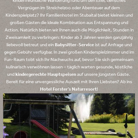
kinderfreundliche Wanderung rund um den Elfer, tierisches
Vergnügen im Streichelzoo oder Abenteuer auf dem
Kinderspielplatz? Ihr Familienhotel im Stubaital bietet kleinen und
großen Gästen die ideale Kombination aus Entspannung und
Action. Natürlich bieten wir Ihnen auch die Möglichkeit, Stunden in
Zweisamkeit zu verbringen: Kinder ab 3 Jahren werden ganzjährig
liebevoll betreut und ein
Babysitter-Service
ist auf Anfrage und
gegen Gebühr verfügbar. In zwei großen Kinderspielzimmer und im
Fun-Raum tobt sich Ihr Nachwuchs auf, bevor Sie sich gemeinsam
kulinarisch verwöhnen lassen – täglich warten gesunde, köstliche
und
kindergerechte Hauptspeisen
auf unsere jüngsten Gäste.
Bereit für eine unvergessliche Auszeit mit Ihren Liebsten? Ab ins
Hotel Forster’s Naturresort
!