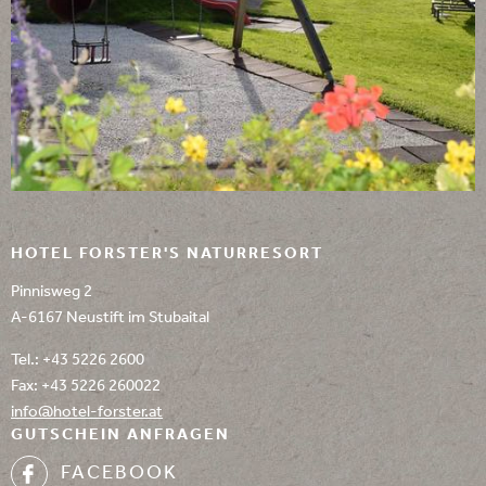
HOTEL FORSTER'S NATURRESORT
Pinnisweg 2
A-6167 Neustift im Stubaital
Tel.:
+43 5226 2600
Fax: +43 5226 260022
info@
hotel-forster.
at
GUTSCHEIN ANFRAGEN
FACEBOOK