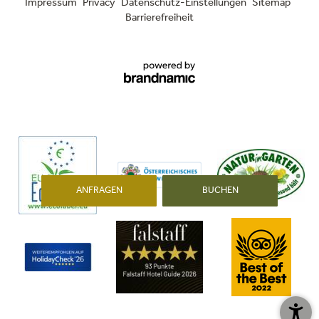
Impressum
Privacy
Datenschutz-Einstellungen
Sitemap
09.08.2026
10.08.2026
11.08.2026
Barrierefreiheit
min. 15°
min. 16°
min. 13°
max. 27°
max. 28°
max. 30°
ANFRAGEN
BUCHEN