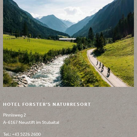
HOTEL FORSTER'S NATURRESORT
Pinnisweg 2
A-6167 Neustift im Stubaital
Tel.:
+43 5226 2600